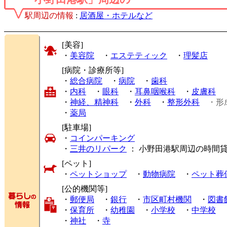
駅周辺の情報
:
居酒屋・ホテルなど
[美容]
・
美容院
・
エステティック
・
理髪店
[病院・診療所等]
・
総合病院
・
病院
・
歯科
・
内科
・
眼科
・
耳鼻咽喉科
・
皮膚科
・
神経、精神科
・
外科
・
整形外科
・形
・
薬局
[駐車場]
・
コインパーキング
・
三井のリパーク
： 小野田港駅周辺の時間
[ペット]
・
ペットショップ
・
動物病院
・
ペット葬
[公的機関等]
・
郵便局
・
銀行
・
市区町村機関
・
図書
・
保育所
・
幼稚園
・
小学校
・
中学校
・
神社
・
寺