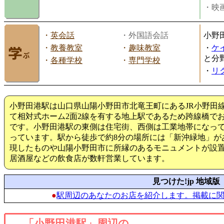
・映画
・
英会話
・外国語会話
小野
・
教養教室
・
趣味教室
・
ケ
と分
・
各種学校
・
専門学校
・
リ
小野田港駅は山口県山陽小野田市北竜王町にあるJR小野田
て相対式ホーム2面2線を有する地上駅であるため跨線橋で
です。小野田港駅の東側は住宅街、西側は工業地帯になっ
っています。駅から徒歩で約8分の場所には「新沖緑地」が
現したものや山陽小野田市に所縁のあるモニュメントが設
居酒屋などの飲食店が数軒営業しています。
見つけた!jp 地域版
●
駅周辺のあなたのお店を紹介します。掲載に
「小野田港駅」周辺の