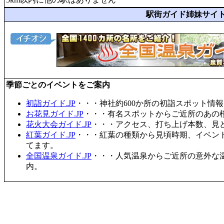
駅街ガイド姉妹サイ
季節ごとのイベントをご案内
初詣ガイド.JP
・・・神社約600か所の初詣スポット情
お花見ガイド.JP
・・・有名スポットからご近所のあの桜
花火大会ガイド.JP
・・・アクセス、打ち上げ本数、見
紅葉ガイド.JP
・・・紅葉の種類から見頃時期、イベン
てます。
全国温泉ガイド.JP
・・・人気温泉からご近所の意外な
内。