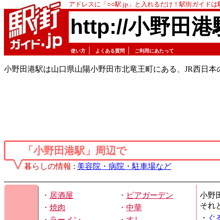
アドレスに「○○駅.jp」と入れるだけ！駅街ガイド
http://小野田港
｜
｜
使い方
よくある質問
ご利用にあたって
小野田港駅は山口県山陽小野田市北竜王町にある、JR西日本
「小野田港駅」周辺で
暮らしの情報
:
美容院・病院・駐車場など
・
居酒屋
・
ビアガーデン
小野
それ
・
焼肉
・
中華
・
ぐ
・
ラーメン
・
すし