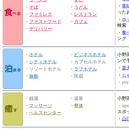
・
美
・
そば
・
うどん
った
・
ファミレス
・
レストラン
・
ホ
・
ファストフード
・
カフェ
検索
・
デリバリー
・
食
ング
・
ホテル
・
ビジネスホテル
小野
ンで
・
シティホテル
・カプセルホテル
・
楽
・リゾートホテル
・
ラブホテル
・
じ
・
旅館
・民宿
・yoy
・銭湯
・温泉
小野
・
マッサージ
・
整体
・is
スポ
・
ヘルスセンター
・
山