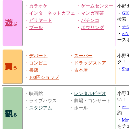
・
カラオケ
・
ゲームセンター
小野
・
インターネットカフェ
・
マンガ喫茶
・
GI
検索
・
ビリヤード
・
パチンコ
・
チ
・
プール
・
ボウリング
・
e-
ース
・
デパート
・
スーパー
小野
ク！
・
コンビニ
・
ドラッグストア
・
Shu
・
書店
・
古本屋
・
100円ショップ
・映画館
・
レンタルビデオ
小野
い！
・ライブハウス
・劇場・コンサート
・
e
・
スタジアム
・ホール
約
・
Mov
をチ