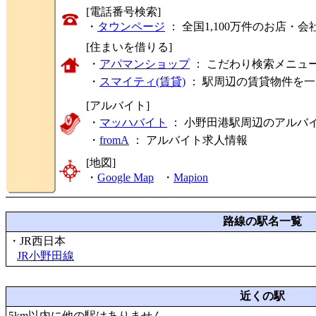
[電話番号検索]
・
タウンページ
： 全国1,100万件のお店
[住まいを借りる]
・
アパマンショップ
： こだわり検索メニュ
・
スマイティ(賃貸)
： 駅周辺の賃貸物件を
[アルバイト]
・
マッハバイト
： 小野田港駅周辺のアルバ
・
fromA
：
アルバイト求人情報
[地図]
・
Google Map
・
Mapion
路線の駅名一覧
・JR西日本
JR小野田線
近くの駅
5km以内に他の駅はありません