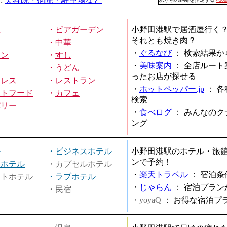
屋
・
ビアガーデン
小野田港駅で居酒屋行く
それとも焼き肉？
・
中華
・
ぐるなび
：
検索結果か
メン
・
すし
・
美味案内
：
全店ルート
・
うどん
ったお店が探せる
ミレス
・
レストラン
・
ホットペッパー.jp
：
各
ストフード
・
カフェ
検索
バリー
・
食べログ
：
みんなのク
ング
ル
・
ビジネスホテル
小野田港駅のホテル・旅
ンで予約！
ィホテル
・カプセルホテル
・
楽天トラベル
：
宿泊条
ートホテル
・
ラブホテル
・
じゃらん
：
宿泊プラン
・民宿
・yoyaQ
：
お得な宿泊プ