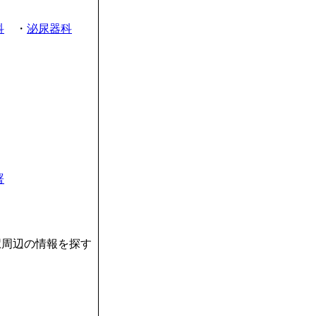
科
・
泌尿器科
署
駅周辺の情報を探す