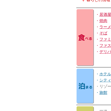
・
居酒
・
焼肉
・
ラー
・
そば
・
ファ
・
ファ
・
デリ
・
ホテ
・
シテ
・リゾ
・
旅館