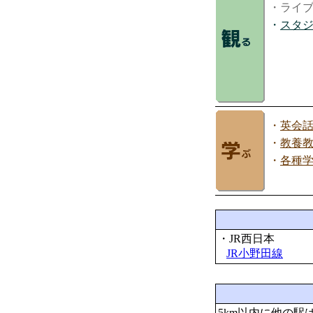
・ライ
・
スタ
・
英会
・
教養
・
各種
・JR西日本
JR小野田線
5km以内に他の駅