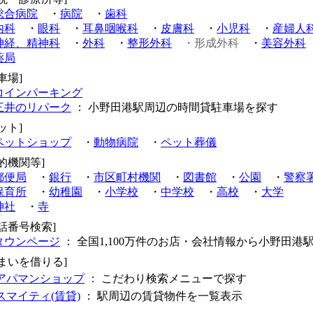
総合病院
・
病院
・
歯科
内科
・
眼科
・
耳鼻咽喉科
・
皮膚科
・
小児科
・
産婦人
神経、精神科
・
外科
・
整形外科
・形成外科
・
美容外科
薬局
車場]
コインパーキング
三井のリパーク
： 小野田港駅周辺の時間貸駐車場を探す
ット]
ペットショップ
・
動物病院
・
ペット葬儀
的機関等]
郵便局
・
銀行
・
市区町村機関
・
図書館
・
公園
・
警察
保育所
・
幼稚園
・
小学校
・
中学校
・
高校
・
大学
神社
・
寺
電話番号検索]
タウンページ
： 全国1,100万件のお店・会社情報から小野田港
住まいを借りる]
アパマンショップ
： こだわり検索メニューで探す
スマイティ(賃貸)
： 駅周辺の賃貸物件を一覧表示