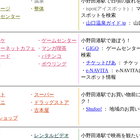
・温泉
小野田港駅で日頃の疲れ
サージ
・
整体
・ispot(アイスポット)
：
スポットを検索
スセンター
・
山口温泉ガイド.jp
：
山
オケ
・
ゲームセンター
小野田港駅で遊ぼう！
ターネットカフェ
・
マンガ喫茶
・
GIGO
：
ゲームセンタ
検索
ヤード
・
パチンコ
・
チケットぴあ
：
チケッ
ル
・
ボウリング
・
e-NAVITA
：
e-NAVI
ースポット情報
ート
・
スーパー
小野田港駅でお買い物前
ク！
ビニ
・
ドラッグストア
・
Shufoo!
：
地域のお買い
・
古本屋
円ショップ
館
・
レンタルビデオ
小野田港駅で映画を観た