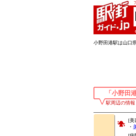
小野田港駅は山口県
「小野田
駅周辺の情報
[美
・
[