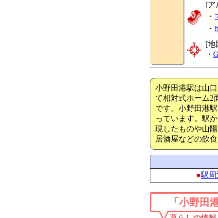
[ア
・
・
[地
・
G
小野田港駅は山口
て相対式ホーム2
です。小野田港駅
っています。駅か
現したものや山陽
居酒屋などの飲食
●
駅周
「小野田
暮らしの情報