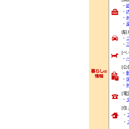
・
・
・
・
[駐
・
・
[ペ
・
[公
・
・
・
[
・
[
・
・