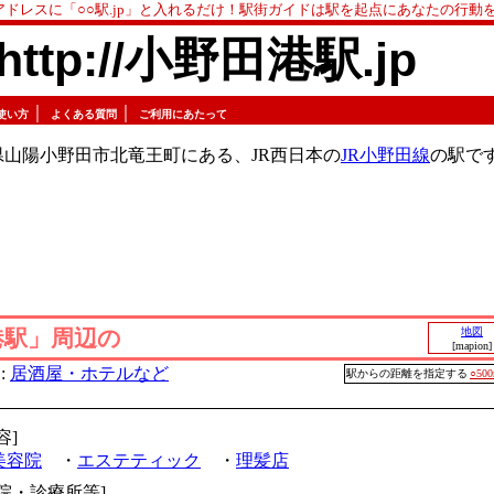
アドレスに「○○駅.jp」と入れるだけ！駅街ガイドは駅を起点にあなたの行動
http://小野田港駅.jp
｜
｜
使い方
よくある質問
ご利用にあたって
山陽小野田市北竜王町にある、JR西日本の
JR小野田線
の駅で
港駅」周辺の
地図
[mapion]
:
居酒屋・ホテルなど
駅からの距離を指定する
○50
容]
美容院
・
エステティック
・
理髪店
病院・診療所等]