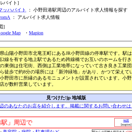
ルバイト]
マッハバイト
： 小野田港駅周辺のアルバイト求人情報を探す
fromA
：
アルバイト求人情報
図]
oogle Map
・
Mapion
県山陽小野田市北竜王町にあるJR小野田線の停車駅です。駅
面2線を有する地上駅であるため跨線橋でお互いのホームを行
の東側は住宅街、西側は工業地帯になっていて古き良き工業団
ら徒歩で約8分の場所には「新沖緑地」があり、かつて栄えて
小野田市に所縁のあるモニュメントが設置されています。小野
店が数軒営業しています。
見つけた!jp 地域版
辺のあなたのお店を紹介します。掲載に関するお問い合わせは
港駅」周辺で
地図
[mapion]
:
美容院・病院・駐車場など
駅からの距離を指定する
○50