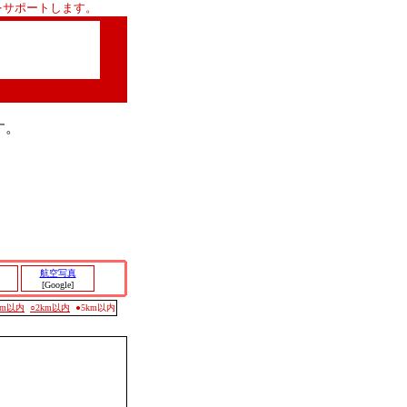
をサポートします。
す。
航空写真
[Google]
0m以内
○2km以内
●5km以内