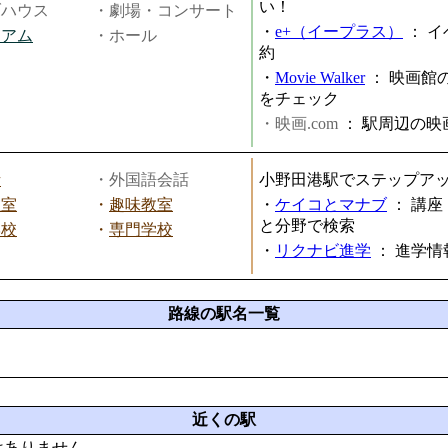
い！
ブハウス
・劇場・コンサート
・
e+（イープラス）
：
イ
ジアム
・ホール
約
・
Movie Walker
：
映画館
をチェック
・映画.com
：
駅周辺の映
話
・外国語会話
小野田港駅でステップア
教室
・
趣味教室
・
ケイコとマナブ
：
講座
と分野で検索
学校
・
専門学校
・
リクナビ進学
：
進学情
路線の駅名一覧
近くの駅
はありません