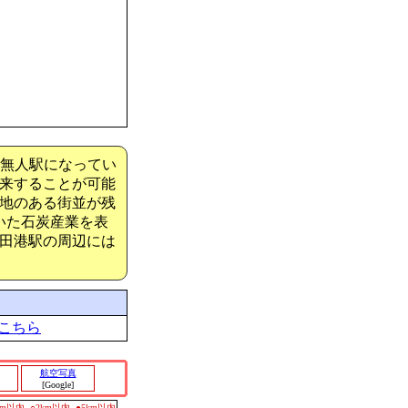
は無人駅になってい
き来することが可能
地のある街並が残
いた石炭産業を表
田港駅の周辺には
こちら
航空写真
[Google]
0m以内
○2km以内
●5km以内