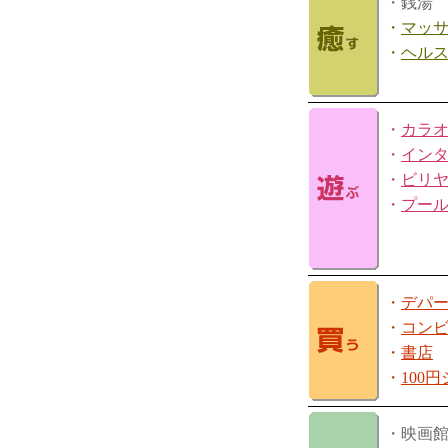
・銭湯
・
マッ
・
ヘル
・
カラ
・
イン
・
ビリ
・
プー
・
デパ
・
コン
・
書店
・
100
・映画